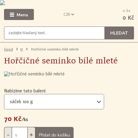
0
ks
Menu
CZK
0 Kč
HLEDAT
Úvod
H
Hořčičné semínko bílé mleté
Hořčičné semínko bílé mleté
Nabízíme tato balení:
70 Kč
/
ks
Přidat do košíku