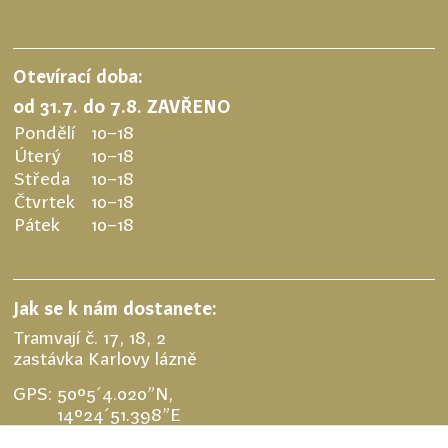
Otevírací doba:
od 31.7. do 7.8. ZAVŘENO
Pondělí
10–18
Úterý
10–18
Středa
10–18
Čtvrtek
10–18
Pátek
10–18
Jak se k nám dostanete:
Tramvají č. 17, 18, 2
zastávka Karlovy lázně
GPS:
50°5´4.020”N,
14°24´51.398”E