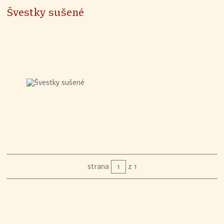
Švestky sušené
strana
z 1