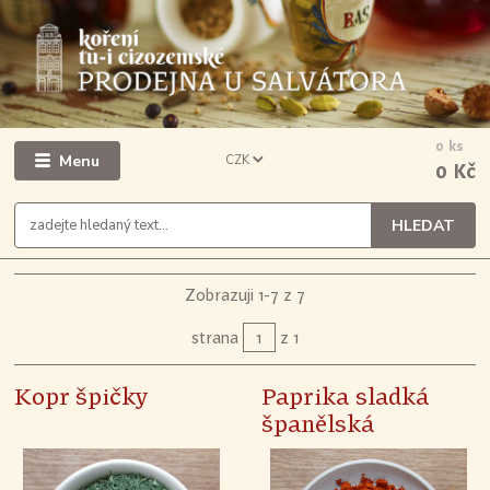
0
ks
Menu
CZK
0 Kč
HLEDAT
Zobrazuji 1-7 z 7
strana
z 1
Kopr špičky
Paprika sladká
španělská